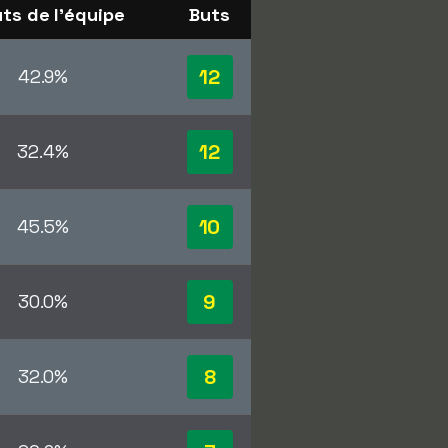
ts de l'équipe
Buts
12
42.9%
12
32.4%
10
45.5%
9
30.0%
8
32.0%