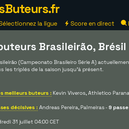
sButeurs.fr
Sélectionnez la ligue
Score en direct
buteurs Brasileirão, Brési
ileirão (Campeonato Brasileiro Série A) actuellemen
s les triplés de la saison jusqu'à présent.
 meilleurs buteurs :
Kevin Viveros, Athletico Paran
ses décisives :
Andreas Pereira, Palmeiras -
9 passe
edi 31 juillet 04:00 CET