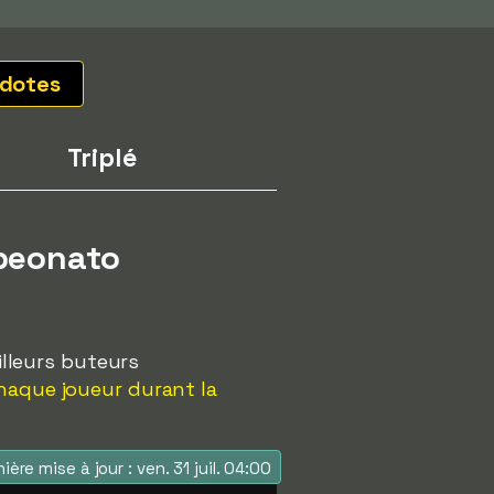
dotes
Triplé
mpeonato
illeurs buteurs
chaque joueur durant la
ière mise à jour : ven. 31 juil. 04:00