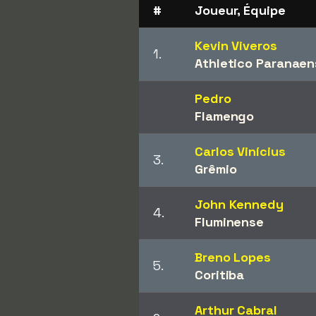
#
Joueur, Équipe
Kevin Viveros
1.
Athletico Paranaen
Pedro
Flamengo
Carlos Vinícius
3.
Grêmio
John Kennedy
4.
Fluminense
Breno Lopes
5.
Coritiba
Arthur Cabral