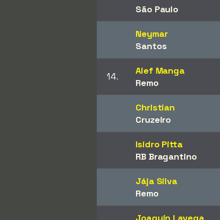
São Paulo
Neymar
Santos
Alef Manga
14.
Remo
Christian
Cruzeiro
Isidro Pitta
RB Bragantino
Jája Silva
Remo
Joaquín Lavega