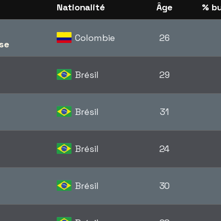
Nationalité
Âge
% bu
Colombie
26
se
Brésil
29
Brésil
31
Brésil
24
Brésil
30