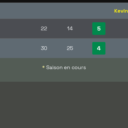
Kevin
5
22
14
4
30
25
*
Saison en cours