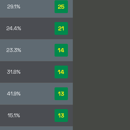
25
29.1%
21
24.4%
14
23.3%
14
31.8%
13
41.9%
13
15.1%