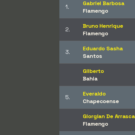
Gabriel Barbosa
1.
Flamengo
Bruno Henrique
2.
Flamengo
Eduardo Sasha
3.
Santos
Gilberto
Bahia
Everaldo
5.
Chapecoense
Giorgian De Arrasc
Flamengo