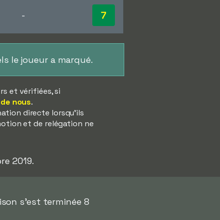
7
-
ls le joueur a marqué.
 et vérifiées, si
 de nous
.
tion directe lorsqu'ils
motion et de relégation ne
bre 2019.
aison s'est terminée 8