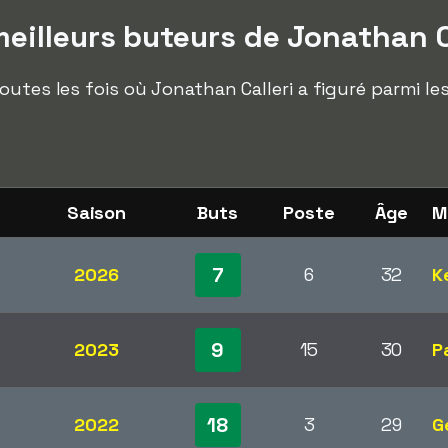
eilleurs buteurs de Jonathan C
outes les fois où Jonathan Calleri a figuré parmi le
Saison
Buts
Poste
Âge
M
7
2026
6
32
K
9
2023
15
30
P
18
2022
3
29
G