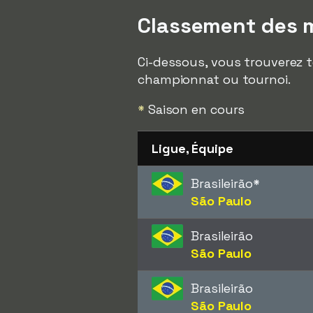
Classement des m
Ci-dessous, vous trouverez t
championnat ou tournoi.
*
Saison en cours
Ligue, Équipe
Brasileirão
*
São Paulo
Brasileirão
São Paulo
Brasileirão
São Paulo