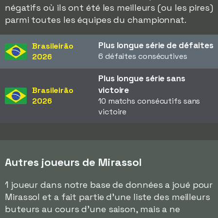
négatifs où ils ont été les meilleurs (ou les pires)
parmi toutes les équipes du championnat.
Plus longue série de défaites
Brasileirão
6 défaites consécutives
2026
Plus longue série sans
victoire
Brasileirão
2026
10 matchs consécutifs sans
victoire
Autres joueurs de Mirassol
1 joueur dans notre base de données a joué pour
Mirassol et a fait partie d'une liste des meilleurs
buteurs au cours d'une saison, mais a ne