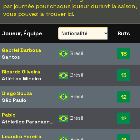
par journée pour chaque joueur durant la saison,
vous pouvez la trouver ici
.
Joueur, Équipe
Buts
Gabriel Barbosa
Brésil
18
Santos
Ricardo Oliveira
Brésil
13
Atlético Mineiro
Diego Souza
Brésil
12
São Paulo
Pablo
Brésil
12
Athletico Paranaense
Leandro Pereira
Brésil
11