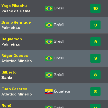
Yago Pikachu
Brésil
10
Vasco da Gama
Bruno Henrique
Brésil
9
Palmeiras
Deyverson
Brésil
9
Palmeiras
Róger Guedes
Brésil
9
Atlético Mineiro
Gilberto
Brésil
8
Bahia
Juan Cazares
Équateur
8
Atlético Mineiro
Nenê
Brésil