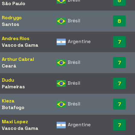
8
São Paulo
Rodrygo
Brésil
8
Santos
Andres Rios
Argentine
7
Vasco da Gama
Arthur Cabral
Brésil
7
Ceará
Dudu
Brésil
7
Palmeiras
Kieza
Brésil
7
Botafogo
Maxi Lopez
Argentine
7
Vasco da Gama