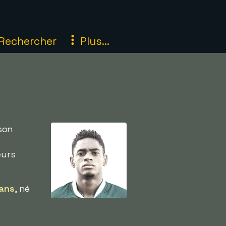
Rechercher
Plus...
ison
eurs
ans
, né