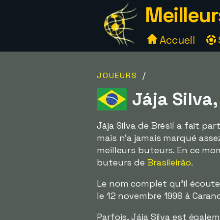
Meilleur
Accueil
/
JOUEURS
Jája Silva,
Jája Silva de Brésil a fait pa
mais n'a jamais marqué assez
meilleurs buteurs. En ce mome
buteurs de
Brasileirão
.
Le nom complet qu'il écout
le 12 novembre 1998 à Caranda
Parfois, Jája Silva est égal