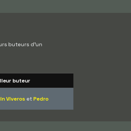
eurs buteurs d'un
lleur buteur
in Viveros
et
Pedro