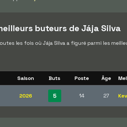
illeurs buteurs de Jája Silva
utes les fois où Jája Silva a figuré parmi les meill
Saison
Buts
Poste
Âge
Mei
5
2026
14
27
Kev