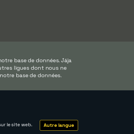
notre base de données. Jája
autres ligues dont nous ne
 notre base de données.
ur le site web.
Autre langue