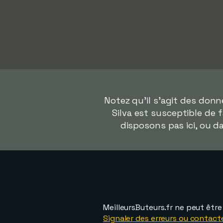
Notez qu'il s'agit des don
Silva est susceptible de 
disposons pas ici, ou 
MeilleursButeurs.fr ne peut êtr
Signaler des erreurs ou contact