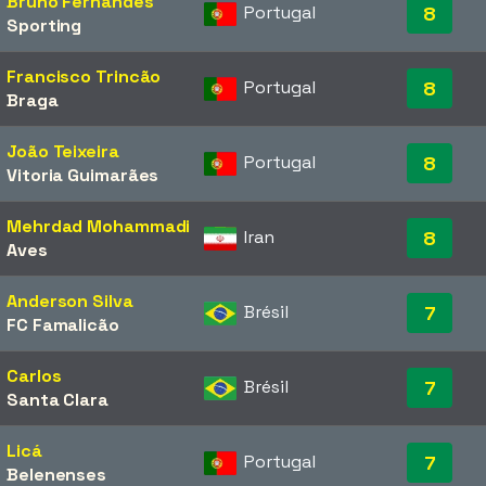
Bruno Fernandes
Portugal
8
Sporting
Francisco Trincão
Portugal
8
Braga
João Teixeira
Portugal
8
Vitoria Guimarães
Mehrdad Mohammadi
Iran
8
Aves
Anderson Silva
Brésil
7
FC Famalicão
Carlos
Brésil
7
Santa Clara
Licá
Portugal
7
Belenenses