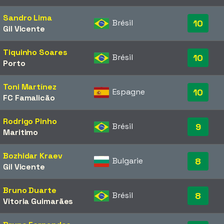
Sandro Lima
Brésil
10
Gil Vicente
Tiquinho Soares
Brésil
10
Porto
Toni Martínez
Espagne
10
FC Famalicão
Rodrigo Pinho
Brésil
9
Maritimo
Bozhidar Kraev
Bulgarie
8
Gil Vicente
Bruno Duarte
Brésil
8
Vitoria Guimarães