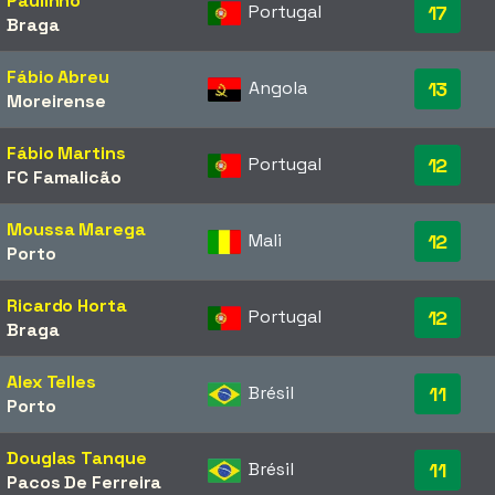
Paulinho
Portugal
17
Braga
Fábio Abreu
Angola
13
Moreirense
Fábio Martins
Portugal
12
FC Famalicão
Moussa Marega
Mali
12
Porto
Ricardo Horta
Portugal
12
Braga
Alex Telles
Brésil
11
Porto
Douglas Tanque
Brésil
11
Pacos De Ferreira