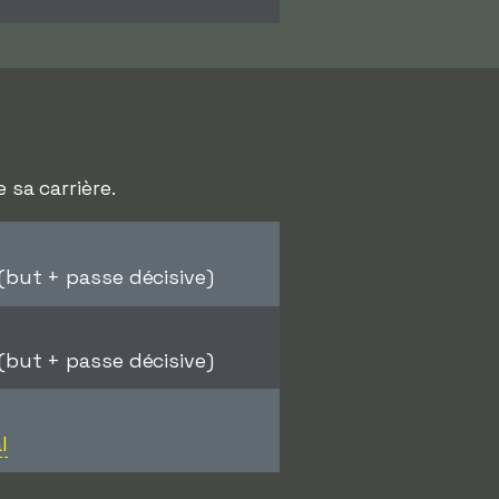
 sa carrière.
but + passe décisive)
but + passe décisive)
l