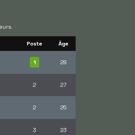
eurs.
Poste
Âge
1
28
2
27
2
25
3
23