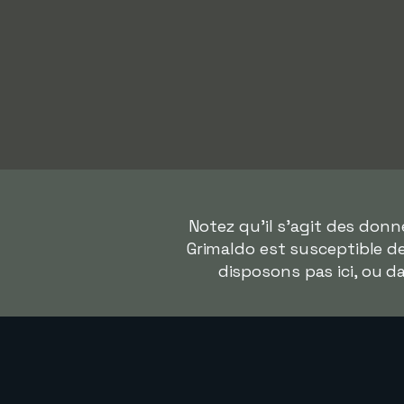
Notez qu'il s'agit des don
Grimaldo est susceptible de
disposons pas ici, ou 