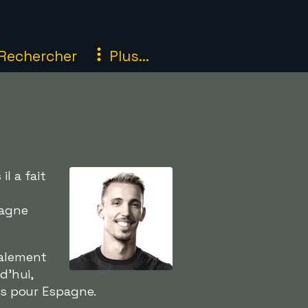
Rechercher
Plus...
l a fait
magne
palement
d'hui,
uxs pour Espagne.