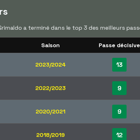
rs
 Grimaldo a terminé dans le top 3 des meilleurs pass
Saison
Passe décisive
13
2023/2024
9
2022/2023
9
2020/2021
12
2018/2019