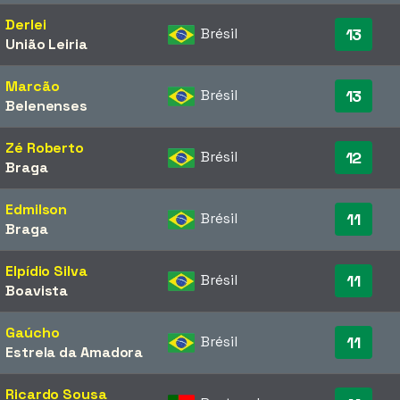
Derlei
Brésil
13
União Leiria
Marcão
Brésil
13
Belenenses
Zé Roberto
Brésil
12
Braga
Edmilson
Brésil
11
Braga
Elpídio Silva
Brésil
11
Boavista
Gaúcho
Brésil
11
Estrela da Amadora
Ricardo Sousa