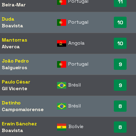
Portugal
11
Beira-Mar
Duda
Portugal
10
Boavista
Mantorras
Angola
10
Alverca
João Pedro
Portugal
9
Salgueiros
Paulo César
Brésil
9
Gil Vicente
Detinho
Brésil
8
Campomaiorense
Erwin Sánchez
Bolivie
8
Boavista