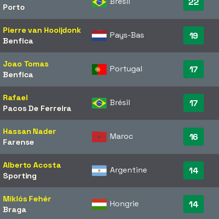
Brésil
22
Porto
Pierre van Hooijdonk
Pays-Bas
19
Benfica
Joao Tomas
Portugal
17
Benfica
Rafael
Brésil
17
Pacos De Ferreira
Hassan Nader
Maroc
16
Farense
Alberto Acosta
Argentine
14
Sporting
Miklós Fehér
Hongrie
14
Braga