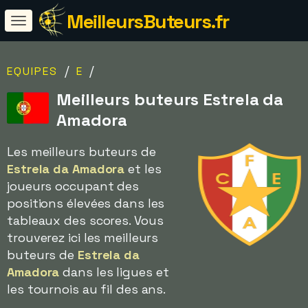
MeilleursButeurs.fr
/
/
EQUIPES
E
Meilleurs buteurs Estrela da
Amadora
Les meilleurs buteurs de
Estrela da Amadora
et les
joueurs occupant des
positions élevées dans les
tableaux des scores. Vous
trouverez ici les meilleurs
buteurs de
Estrela da
Amadora
dans les ligues et
les tournois au fil des ans.