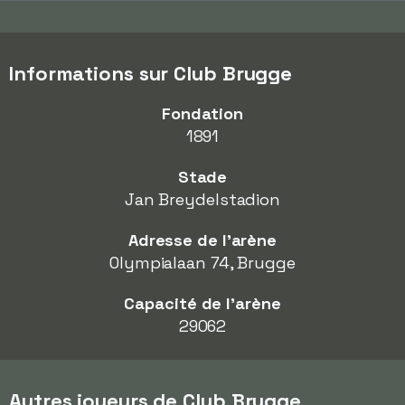
Informations sur Club Brugge
Fondation
1891
Stade
Jan Breydelstadion
Adresse de l'arène
Olympialaan 74, Brugge
Capacité de l'arène
29062
Autres joueurs de Club Brugge