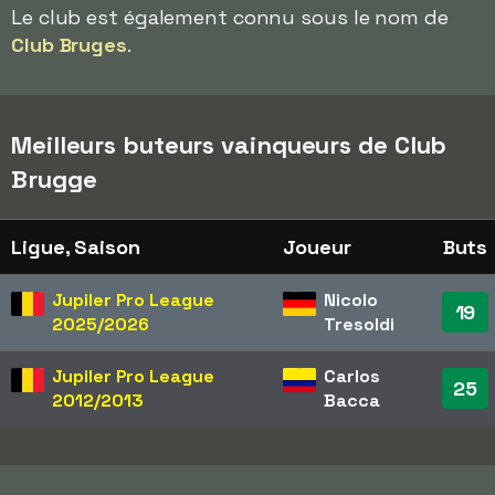
Le club est également connu sous le nom de
Club Bruges
.
Meilleurs buteurs vainqueurs de Club
Brugge
Ligue, Saison
Joueur
Buts
Jupiler Pro League
Nicolo
19
2025/2026
Tresoldi
Jupiler Pro League
Carlos
25
2012/2013
Bacca