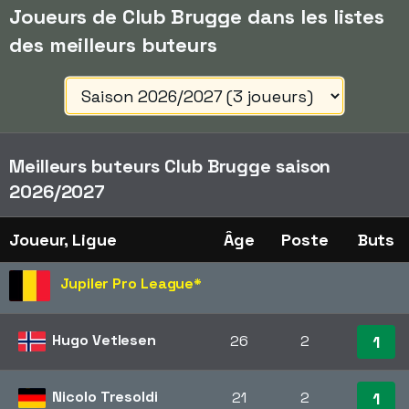
Joueurs de Club Brugge dans les listes
des meilleurs buteurs
Meilleurs buteurs Club Brugge saison
2026/2027
Joueur, Ligue
Âge
Poste
Buts
Jupiler Pro League
*
Hugo Vetlesen
26
2
1
Nicolo Tresoldi
21
2
1