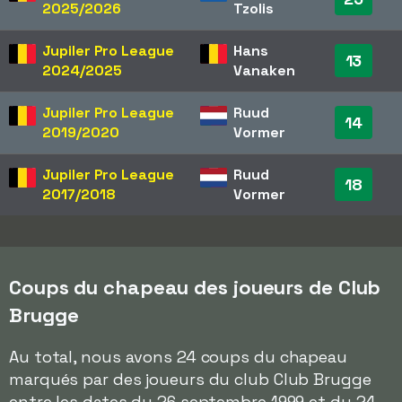
2025/2026
Tzolis
Jupiler Pro League
Hans
13
2024/2025
Vanaken
Jupiler Pro League
Ruud
14
2019/2020
Vormer
Jupiler Pro League
Ruud
18
2017/2018
Vormer
Coups du chapeau des joueurs de Club
Brugge
Au total, nous avons 24 coups du chapeau
marqués par des joueurs du club Club Brugge
entre les dates du 26 septembre 1999 et du 24