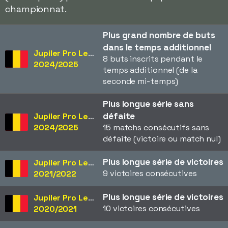
championnat.
Plus grand nombre de buts
dans le temps additionnel
Jupiler Pro League
8 buts inscrits pendant le
2024/2025
temps additionnel (de la
seconde mi-temps)
Plus longue série sans
défaite
Jupiler Pro League
2024/2025
15 matchs consécutifs sans
défaite (victoire ou match nul)
Plus longue série de victoires
Jupiler Pro League
9 victoires consécutives
2021/2022
Plus longue série de victoires
Jupiler Pro League
10 victoires consécutives
2020/2021