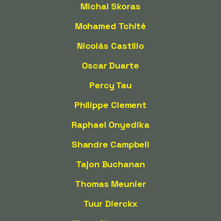
Michal Skoras
Mohamed Tchité
Nicolás Castillo
Oscar Duarte
Percy Tau
Philippe Clement
Raphael Onyedika
Shandre Campbell
Tajon Buchanan
Thomas Meunier
Tuur Dierckx