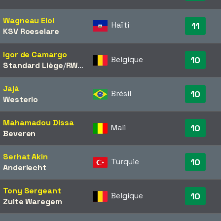
Wagneau Eloi
Haïti
11
KSV Roeselare
Igor de Camargo
Belgique
10
Standard Liège
/​
RWDM
Jajá
Brésil
10
Westerlo
Mahamadou Dissa
Mali
10
Beveren
Serhat Akin
Turquie
10
Anderlecht
Tony Sergeant
Belgique
10
Zulte Waregem