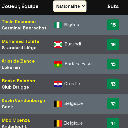
Joueur, Équipe
Buts
Tosin Dosunmu
Nigéria
18
Germinal Beerschot
Mohamed Tchité
Burundi
16
Standard Liège
Aristide Bance
Burkina Faso
15
Lokeren
Bosko Balaban
Croatie
13
Club Brugge
Kevin Vandenbergh
Belgique
12
Genk
Mbo Mpenza
Belgique
11
Anderlecht