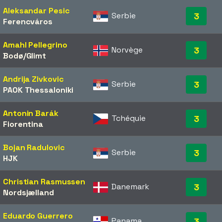
Aleksandar Pesic
Serbie
3
Ferencváros
Amahl Pellegrino
Norvège
3
Bodø/Glimt
Andrija Zivkovic
Serbie
3
PAOK Thessaloniki
Antonin Barák
Tchéquie
3
Fiorentina
Bojan Radulovic
Serbie
3
HJK
Christian Rasmussen
Danemark
3
Nordsjælland
Eduardo Guerrero
Panama
3