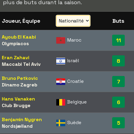
plus de buts durant la saison.
Joueur, Équipe
Buts
Ayoub El Kaabi
Maroc
11
Olympiacos
Eran Zahavi
Israël
8
Maccabi Tel Aviv
Bruno Petkovic
Croatie
7
Dinamo Zagreb
Hans Vanaken
Belgique
6
Club Brugge
Benjamin Nygren
Suède
5
Nordsjælland