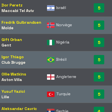
Dor Peretz
Israël
5
Maccabi Tel Aviv
Fredrik Gulbrandsen
Norvège
5
Molde
Gift Orban
Nigéria
5
Gent
Igor Thiago
Brésil
5
Club Brugge
Ollie Watkins
Angleterre
5
Aston Villa
Yusuf Yazici
Turquie
5
Lille
Aleksandar Cavric
Serbie
4