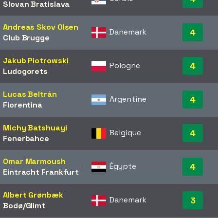
Slovan Bratislava
Andreas Skov Olsen
Danemark
4
Club Brugge
Jakub Piotrowski
Pologne
4
Ludogorets
Lucas Beltrán
Argentine
4
Fiorentina
Michy Batshuayi
Belgique
4
Fenerbahce
Omar Marmoush
Égypte
4
Eintracht Frankfurt
Albert Grønbæk
Danemark
3
Bodø/Glimt