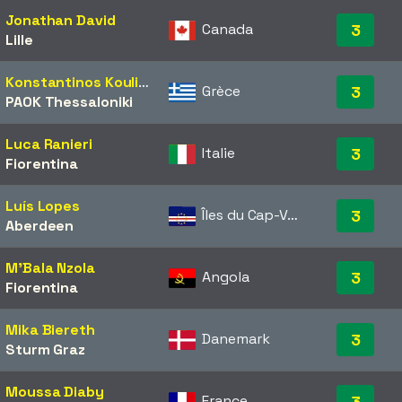
Jonathan David
Canada
3
Lille
Konstantinos Koulierakis
Grèce
3
PAOK Thessaloniki
Luca Ranieri
Italie
3
Fiorentina
Luís Lopes
Îles du Cap-Vert
3
Aberdeen
M'Bala Nzola
Angola
3
Fiorentina
Mika Biereth
Danemark
3
Sturm Graz
Moussa Diaby
France
3