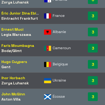
Zorya Luhansk
Éric Junior Dina Ebimbe
France
3
Eintracht Frankfurt
Ernest Muci
Albanie
3
Legia Warszawa
Faris Moumbagna
Cameroun
3
Bodø/Glimt
Hugo Cuypers
Belgique
3
Gent
Ihor Horbach
Ukraine
3
Zorya Luhansk
John McGinn
Écosse
3
Aston Villa