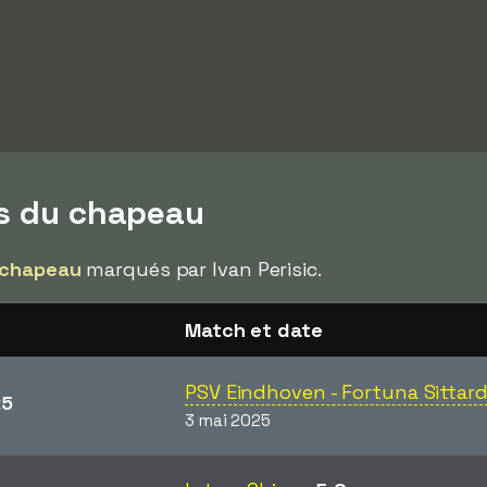
ps du chapeau
 chapeau
marqués par Ivan Perisic.
Match et date
PSV Eindhoven - Fortuna Sittar
25
3 mai 2025