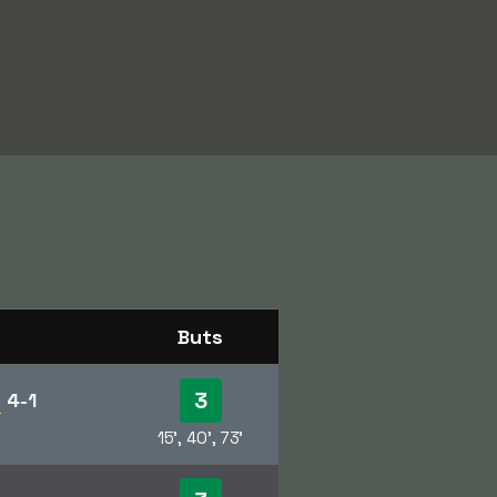
Buts
3
d
4-1
15', 40', 73'