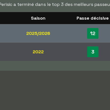
 Perisic a terminé dans le top 3 des meilleurs passeu
Saison
Passe décisive
12
2025/2026
3
2022