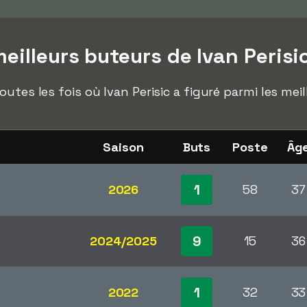
illeurs buteurs de Ivan Perisi
utes les fois où Ivan Perisic a figuré parmi les mei
Saison
Buts
Poste
Âg
1
2026
58
37
9
2024/2025
15
36
1
2022
32
33