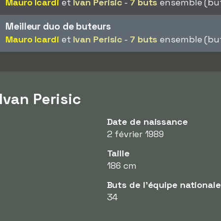
Mauro Icardi
et
Ivan Perisic
-
7 buts
ensemble (but
Meilleur duo de buteurs
Mauro Icardi
et
Ivan Perisic
-
7 buts
ensemble (but
Ivan Perisic
Date de naissance
2 février 1989
Taille
186 cm
Buts de l'équipe nationale
34