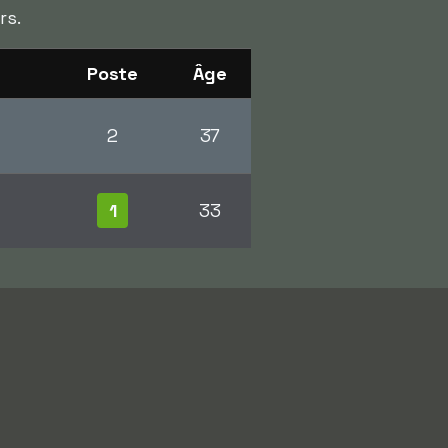
rs.
Poste
Âge
2
37
1
33