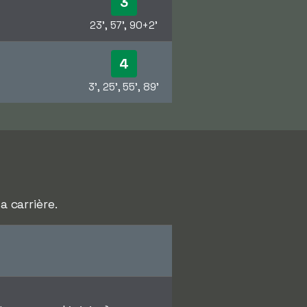
3
23', 57', 90+2'
4
3', 25', 55', 89'
a carrière.