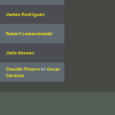
James Rodriguez
Robert Lewandowski
Jelle Vossen
Claudio Pizarro
et
Oscar
Cardozo