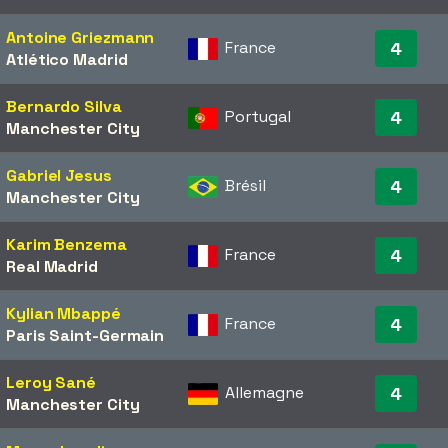
Antoine Griezmann
France
4
Atlético Madrid
Bernardo Silva
Portugal
4
Manchester City
Gabriel Jesus
Brésil
4
Manchester City
Karim Benzema
France
4
Real Madrid
Kylian Mbappé
France
4
Paris Saint-Germain
Leroy Sané
Allemagne
4
Manchester City