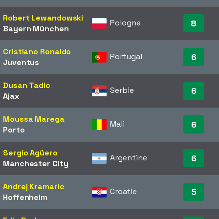
Robert Lewandowski
Pologne
8
Bayern München
Cristiano Ronaldo
Portugal
6
Juventus
Dusan Tadic
Serbie
6
Ajax
Moussa Marega
Mali
6
Porto
Sergio Agüero
Argentine
6
Manchester City
Andrej Kramaric
Croatie
5
Hoffenheim