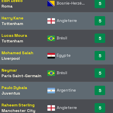
Edin Dzeko
Bosnie-Herzégovine
5
Roma
Harry Kane
Angleterre
5
Tottenham
Lucas Moura
Brésil
5
Tottenham
Mohamed Salah
Égypte
5
Liverpool
Neymar
Brésil
5
Paris Saint-Germain
Paulo Dybala
Argentine
5
Juventus
Raheem Sterling
Angleterre
5
Manchester City