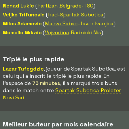
Nenad Lukic
(
Partizan Belgrade-
TSC
)
Veljko Trifunovic
(
Rad
-Spartak Subotica
)
Milos Adamovic
(
Macva Sabac
-Javor Ivanjica
)
Momcilo Mrkaic
(
Vojvodina
-Radnicki Nis
)
Triplé le plus rapide
Lazar Tufegdzic
, joueur de Spartak Subotica, est
celui qui a inscrit le triplé le plus rapide. En
l'espace de
73 minutes
, il a marqué trois buts
dans le match entre
Spartak Subotica-Proleter
Novi Sad
.
Meilleur buteur par mois calendaire