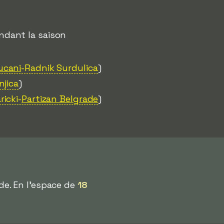
dant la saison
ucani
-Radnik Surdulica
)
njica
)
ricki-
Partizan Belgrade
)
pide. En l'espace de
18