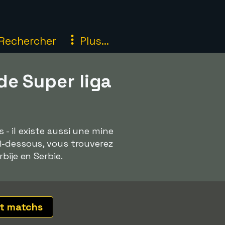
Rechercher
Plus...
de Super liga
- il existe aussi une mine
Ci-dessous, vous trouverez
bije en Serbie.
t matchs