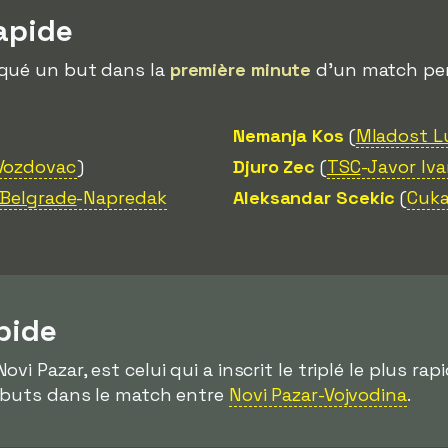
rapide
rqué un but dans la
première minute
d'un match pen
Nemanja Kos
(
Mladost L
Vozdovac
)
Djuro Zec
(
TSC
-Javor Iva
 Belgrade
-Napredak
Aleksandar Scekic
(
Cuka
apide
Novi Pazar, est celui qui a inscrit le triplé le plus ra
is buts dans le match entre
Novi Pazar-Vojvodina
.