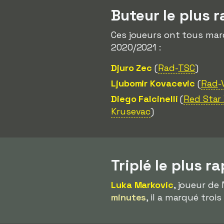
Buteur le plus 
Ces joueurs ont tous ma
2020/2021 :
Djuro Zec
(
Rad-
TSC
)
Ljubomir Kovacevic
(
Rad
-
Diego Falcinelli
(
Red Star
Krusevac
)
Triplé le plus r
Luka Markovic
, joueur de 
minutes
, il a marqué tro