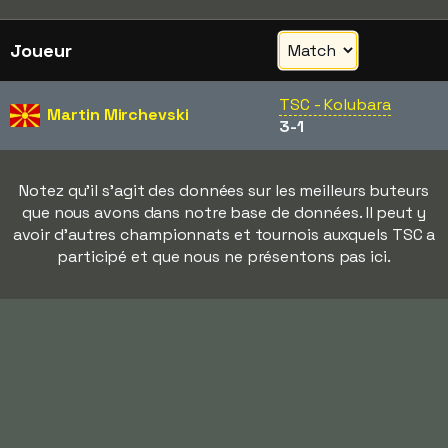
Joueur
TSC - Kolubara
Martin Mirchevski
3-1
Notez qu'il s'agit des données sur les meilleurs buteurs
que nous avons dans notre base de données. Il peut y
avoir d'autres championnats et tournois auxquels TSC a
participé et que nous ne présentons pas ici.