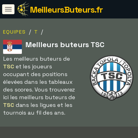
MeilleursButeurs.fr
/
/
EQUIPES
T
Meilleurs buteurs TSC
Les meilleurs buteurs de
TSC
et les joueurs
occupant des positions
élevées dans les tableaux
des scores. Vous trouverez
ici les meilleurs buteurs de
TSC
dans les ligues et les
tournois au fil des ans.