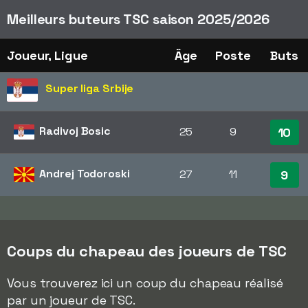
Meilleurs buteurs TSC saison 2025/2026
Joueur, Ligue
Âge
Poste
Buts
Super liga Srbije
Radivoj Bosic
25
9
10
Andrej Todoroski
27
11
9
Coups du chapeau des joueurs de TSC
Vous trouverez ici un coup du chapeau réalisé
par un joueur de TSC.