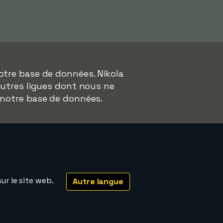
otre base de données. Nikola
'autres ligues dont nous ne
 notre base de données.
ur le site web.
Autre langue