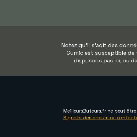
Notez qu'il s'agit des donn
Cumic est susceptible de f
disposons pas ici, ou 
MeilleursButeurs.fr ne peut êtr
Signaler des erreurs ou contact