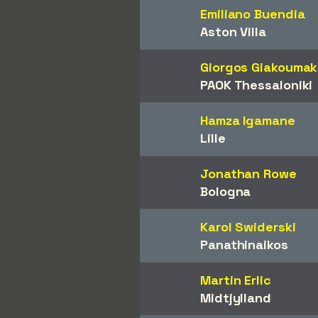
Emiliano Buendia
Aston Villa
Giorgos Giakoumak
PAOK Thessaloniki
Hamza Igamane
Lille
Jonathan Rowe
Bologna
Karol Swiderski
Panathinaikos
Martin Erlic
Midtjylland