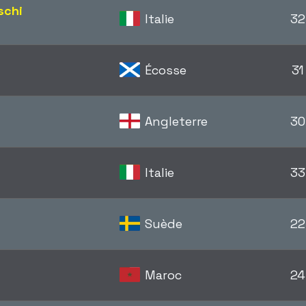
schi
Italie
32
Écosse
31
Angleterre
30
Italie
33
Suède
22
Maroc
24