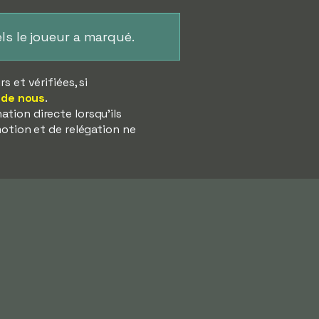
ls le joueur a marqué.
 et vérifiées, si
 de nous
.
tion directe lorsqu'ils
motion et de relégation ne