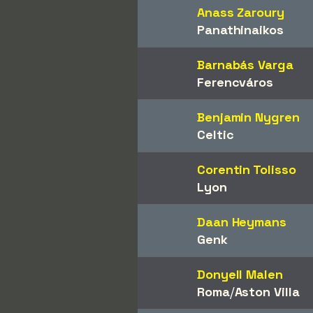
Anass Zaroury
Panathinaikos
Barnabás Varga
Ferencváros
Benjamin Nygren
Celtic
Corentin Tolisso
Lyon
Daan Heymans
Genk
Donyell Malen
Roma
/​
Aston Villa