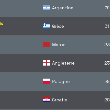
Argentine
29
is
Grèce
31
Maroc
23
Angleterre
23
Pologne
29
Croatie
28