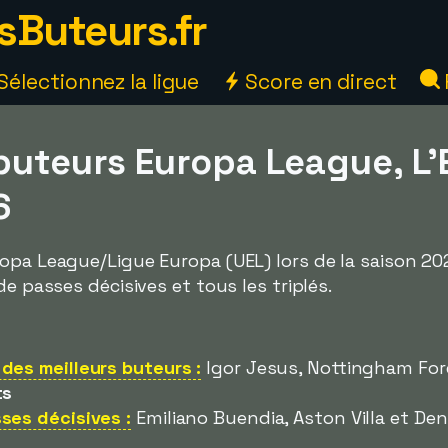
sButeurs.fr
Sélectionnez la ligue
Score en direct
 buteurs Europa League, L
6
opa League/Ligue Europa (UEL) lors de la saison 202
de passes décisives et tous les triplés.
des meilleurs buteurs :
Igor Jesus, Nottingham For
ts
ses décisives :
Emiliano Buendia, Aston Villa et Den