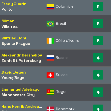
Fredy Guarin
Colombie
5
Porto
Nilmar
Brésil
5
Villarreal
Wilfried Bony
Côte d'Ivoire
5
Sparta Prague
Aleksandr Kerzhakov
Russie
4
Zenit St.Petersburg
David Degen
Suisse
4
Young Boys
Emmanuel Adebayor
Togo
4
Manchester City
Hans Henrik Andreasen
Danemark
4