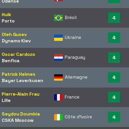
Odense
Hulk
Brésil
4
Porto
Oleh Gusev
Ukraine
4
Dynamo Kiev
Oscar Cardozo
Paraguay
4
Benfica
Patrick Helmes
Allemagne
4
Bayer Leverkusen
Pierre-Alain Frau
France
4
Lille
Seydou Doumbia
Côte d'Ivoire
4
CSKA Moscow