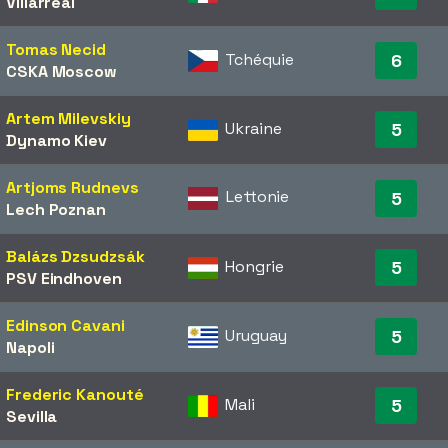
Villarreal
Tomas Necid
Tchéquie
6
CSKA Moscow
Artem Milevskiy
Ukraine
5
Dynamo Kiev
Artjoms Rudnevs
Lettonie
5
Lech Poznan
Balázs Dzsudzsák
Hongrie
5
PSV Eindhoven
Edinson Cavani
Uruguay
5
Napoli
Frederic Kanouté
Mali
5
Sevilla