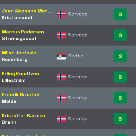
Jean Alassane Mendy
Norvège
9
Kristiansund
Marcus Pedersen
Norvège
9
Strømsgodset
Milan Jevtovic
Serbie
9
Rosenborg
Erling Knudtzon
Norvège
8
Lillestrøm
Fredrik Brustad
Norvège
8
Molde
Kristoffer Barmen
Norvège
8
Brann