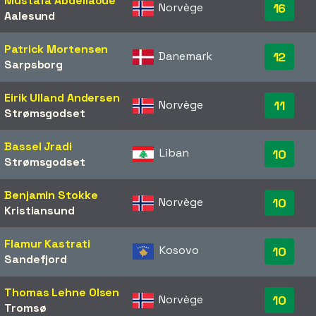
Mustafa Abdellaoue
Norvège
16
Aalesund
Patrick Mortensen
Danemark
12
Sarpsborg
Eirik Ulland Andersen
Norvège
11
Strømsgodset
Bassel Jradi
Liban
10
Strømsgodset
Benjamin Stokke
Norvège
10
Kristiansund
Flamur Kastrati
Kosovo
10
Sandefjord
Thomas Lehne Olsen
Norvège
10
Tromsø