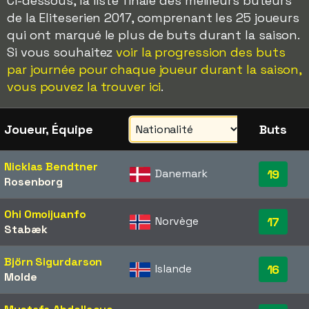
Ci-dessous, la liste finale des meilleurs buteurs
de la Eliteserien 2017, comprenant les 25 joueurs
qui ont marqué le plus de buts durant la saison.
Si vous souhaitez
voir la progression des buts
par journée pour chaque joueur durant la saison,
vous pouvez la trouver ici
.
Joueur, Équipe
Buts
Nicklas Bendtner
Danemark
19
Rosenborg
Ohi Omoijuanfo
Norvège
17
Stabæk
Björn Sigurdarson
Islande
16
Molde