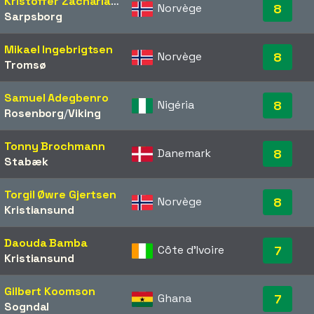
Kristoffer Zachariassen
Norvège
8
Sarpsborg
Mikael Ingebrigtsen
Norvège
8
Tromsø
Samuel Adegbenro
Nigéria
8
Rosenborg
/​
Viking
Tonny Brochmann
Danemark
8
Stabæk
Torgil Øwre Gjertsen
Norvège
8
Kristiansund
Daouda Bamba
Côte d'Ivoire
7
Kristiansund
Gilbert Koomson
Ghana
7
Sogndal