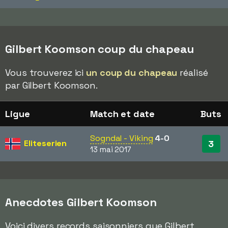
Gilbert Koomson coup du chapeau
Vous trouverez ici
un coup du chapeau
réalisé
par Gilbert Koomson.
Ligue
Match et date
Buts
Sogndal - Viking
4-0
Eliteserien
3
13 mai 2017
Anecdotes Gilbert Koomson
Voici divers records saisonniers que Gilbert