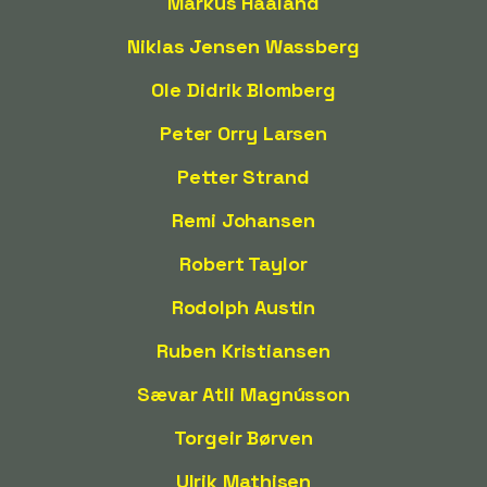
Markus Haaland
Niklas Jensen Wassberg
Ole Didrik Blomberg
Peter Orry Larsen
Petter Strand
Remi Johansen
Robert Taylor
Rodolph Austin
Ruben Kristiansen
Sævar Atli Magnússon
Torgeir Børven
Ulrik Mathisen