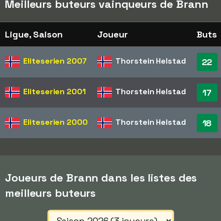
Meilleurs buteurs vainqueurs de Brann
Ligue, Saison
Joueur
Buts
Eliteserien
2007
Thorstein Helstad
22
Eliteserien
2001
Thorstein Helstad
17
Eliteserien
2000
Thorstein Helstad
18
Joueurs de Brann dans les listes des
meilleurs buteurs