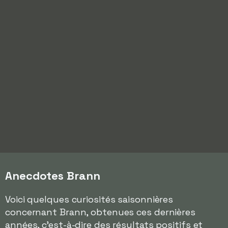
Anecdotes Brann
Voici quelques curiosités saisonnières
concernant Brann, obtenues ces dernières
années, c'est-à-dire des résultats positifs et