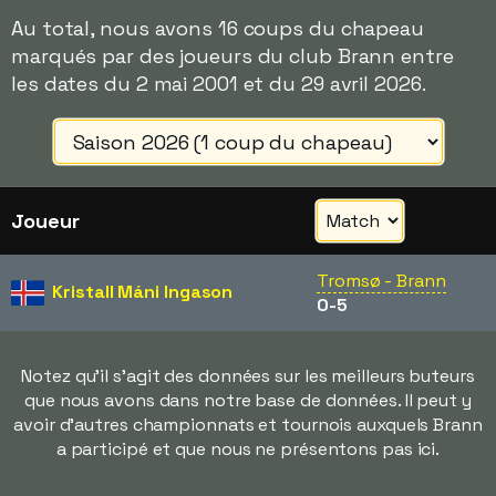
Au total, nous avons 16 coups du chapeau
marqués par des joueurs du club Brann entre
les dates du 2 mai 2001 et du 29 avril 2026.
Joueur
Tromsø - Brann
Kristall Máni Ingason
0-5
Notez qu'il s'agit des données sur les meilleurs buteurs
que nous avons dans notre base de données. Il peut y
avoir d'autres championnats et tournois auxquels Brann
a participé et que nous ne présentons pas ici.