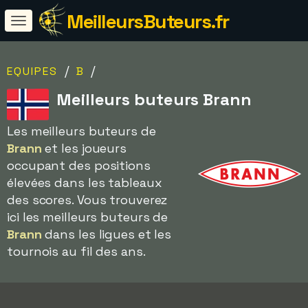
MeilleursButeurs.fr
/
/
EQUIPES
B
Meilleurs buteurs Brann
Les meilleurs buteurs de
Brann
et les joueurs
occupant des positions
élevées dans les tableaux
des scores. Vous trouverez
ici les meilleurs buteurs de
Brann
dans les ligues et les
tournois au fil des ans.