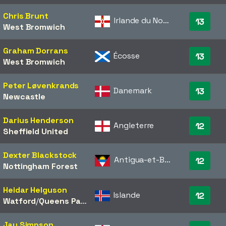
Chris Brunt
Irlande du Nord
13
West Bromwich
Graham Dorrans
Écosse
13
West Bromwich
Peter Løvenkrands
Danemark
13
Newcastle
Darius Henderson
Angleterre
12
Sheffield United
Dexter Blackstock
Antigua-et-Barbuda
12
Nottingham Forest
Heidar Helguson
Islande
12
Watford
/​
Queens Park Rangers
Jay Simpson