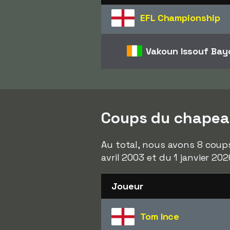
EFL Championship
Vakoun Issouf Bay
Coups du chapeau
Au total, nous avons 8 coup
avril 2003 et du 1 janvier 202
Joueur
Tom Ince