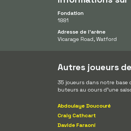
Fondation
1881
Adresse de l'arène
Vicarage Road, Watford
Autres joueurs d
35 joueurs dans notre base d
buteurs au cours d'une saison
Abdoulaye Doucouré
Craig Cathcart
Davide Faraoni