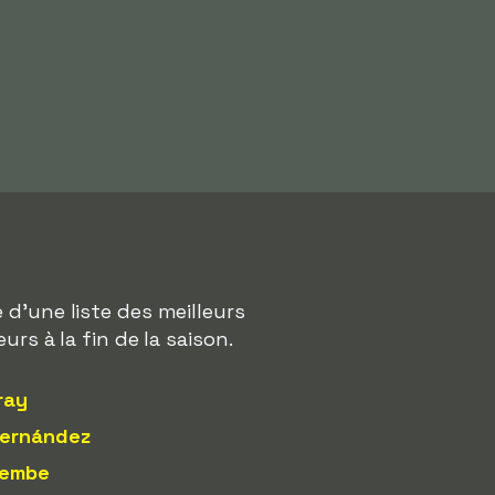
 d'une liste des meilleurs
rs à la fin de la saison.
ray
ernández
yembe