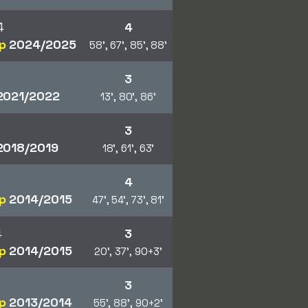
4
4
p
2024/2025
58', 67', 85', 88'
3
021/2022
13', 80', 86'
3
018/2019
18', 61', 63'
4
p
2014/2015
47', 54', 73', 81'
4
3
p
2014/2015
20', 37', 90+3'
3
p
2013/2014
55', 88', 90+2'