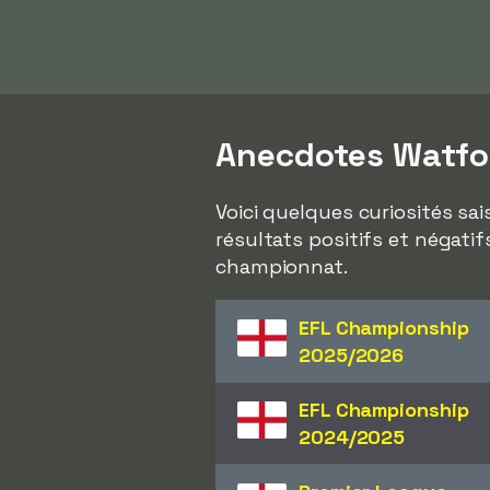
Anecdotes Watfo
Voici quelques curiosités sa
résultats positifs et négatif
championnat.
EFL Championship
2025/2026
EFL Championship
2024/2025