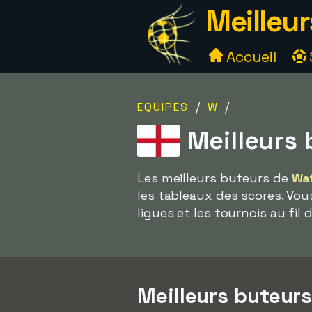
Meilleur
Accueil
/
/
EQUIPES
W
Meilleurs
Les meilleurs buteurs de
Wa
les tableaux des scores. Vou
ligues et les tournois au fil 
Meilleurs buteur