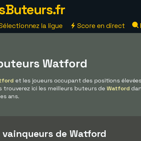
sButeurs.fr
Sélectionnez la ligue
Score en direct
 buteurs Watford
tford
et les joueurs occupant des positions élevée
s trouverez ici les meilleurs buteurs de
Watford
dan
des ans.
s vainqueurs de Watford