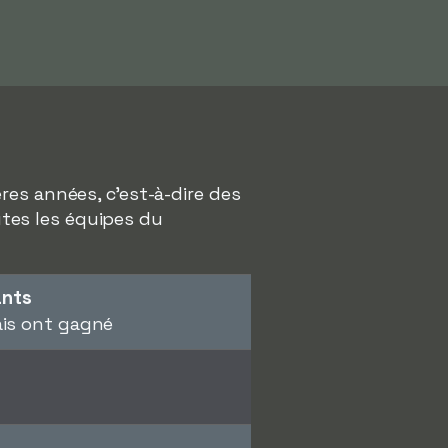
res années, c'est-à-dire des
outes les équipes du
ants
ais ont gagné