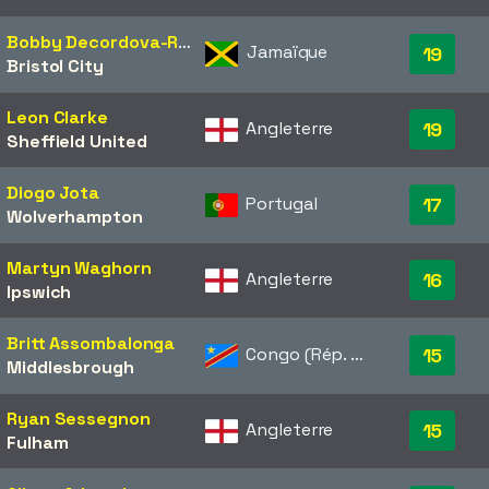
Bobby Decordova-Reid
Jamaïque
19
Bristol City
Leon Clarke
Angleterre
19
Sheffield United
Diogo Jota
Portugal
17
Wolverhampton
Martyn Waghorn
Angleterre
16
Ipswich
Britt Assombalonga
Congo (Rép. dém.)
15
Middlesbrough
Ryan Sessegnon
Angleterre
15
Fulham