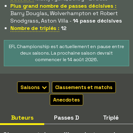
Plus grand nombre de passes décisives :
Barry Douglas, Wolverhampton et Robert
Snodgrass, Aston Villa -
14 passe décisives
Nombre de triplés :
12
EFL Championship est actuellement en pause entre
deux saisons. La prochaine saison devrait
commencer le 14 août 2026.
Saisons
Classements et matchs
Anecdotes
Buteurs
Passes D
Triplé