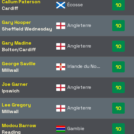
Callum Paterson
Écosse
10
Cardiff
Gary Hooper
Angleterre
10
Sheffield Wednesday
Gary Madine
Angleterre
10
Bolton
/​
Cardiff
George Saville
Irlande du Nord
10
Millwall
Joe Garner
Angleterre
10
Ipswich
Lee Gregory
Angleterre
10
Millwall
Modou Barrow
Gambie
10
Reading