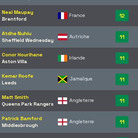
Neal Maupay
France
12
Brentford
Atdhe Nuhiu
Autriche
11
Sheffield Wednesday
Conor Hourihane
Irlande
11
Aston Villa
Kemar Roofe
Jamaïque
11
Leeds
Matt Smith
Angleterre
11
Queens Park Rangers
Patrick Bamford
Angleterre
11
Middlesbrough