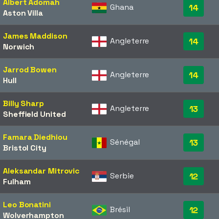
Albert Adomah
Ghana
14
Aston Villa
James Maddison
Angleterre
14
Norwich
Jarrod Bowen
Angleterre
14
Hull
Billy Sharp
Angleterre
13
Sheffield United
Famara Diedhiou
Sénégal
13
Bristol City
Aleksandar Mitrovic
Serbie
12
Fulham
Leo Bonatini
Brésil
12
Wolverhampton