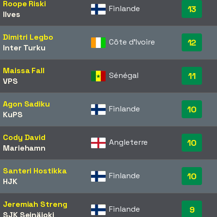
Roope Riski
Finlande
13
Ilves
Dimitri Legbo
Côte d'Ivoire
12
Inter Turku
Maissa Fall
Sénégal
11
VPS
Agon Sadiku
Finlande
10
KuPS
Cody David
Angleterre
10
Mariehamn
Santeri Hostikka
Finlande
10
HJK
Jeremiah Streng
Finlande
9
SJK Seinäjoki