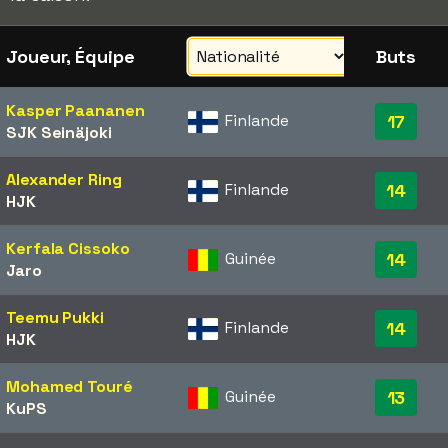
Joueur, Équipe
Buts
Kasper Paananen
Finlande
17
SJK Seinäjoki
Alexander Ring
Finlande
14
HJK
Kerfala Cissoko
Guinée
14
Jaro
Teemu Pukki
Finlande
14
HJK
Mohamed Touré
Guinée
13
KuPS