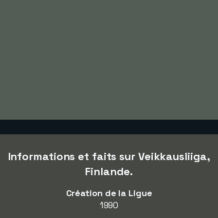
Informations et faits sur Veikkausliiga,
Finlande.
Création de la Ligue
1990