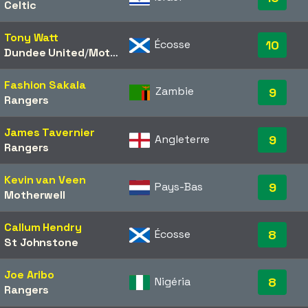
Celtic
Tony Watt
Écosse
10
Dundee United
/​
Motherwell
Fashion Sakala
Zambie
9
Rangers
James Tavernier
Angleterre
9
Rangers
Kevin van Veen
Pays-Bas
9
Motherwell
Callum Hendry
Écosse
8
St Johnstone
Joe Aribo
Nigéria
8
Rangers