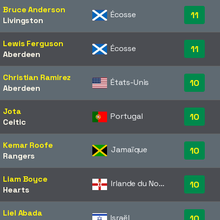
Bruce Anderson
Écosse
11
Livingston
Lewis Ferguson
Écosse
11
Aberdeen
Christian Ramirez
États-Unis
10
Aberdeen
Jota
Portugal
10
Celtic
Kemar Roofe
Jamaïque
10
Rangers
Liam Boyce
Irlande du Nord
10
Hearts
Liel Abada
Israël
10