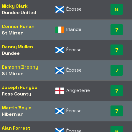
Nicky Clark
Écosse
8
Dundee United
Connor Ronan
Irlande
7
St Mirren
Danny Mullen
Écosse
7
Dundee
Eamonn Brophy
Écosse
7
St Mirren
Joseph Hungbo
Angleterre
7
Ross County
Martin Boyle
Écosse
7
Hibernian
Alan Forrest
Écosse
6