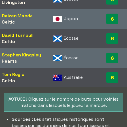
Livingston
Daizen Maeda
Japon
6
Celtic
David Turnbull
Écosse
6
Celtic
Stephen Kingsley
Écosse
6
Hearts
Tom Rogic
Australie
6
Celtic
ASTUCE ! Cliquez sur le nombre de buts pour voir les
matchs dans lesquels le joueur a marqué.
Sources :
Les statistiques historiques sont
basées sur les données de nos fournisseurs et