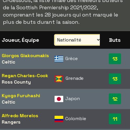
Ci-dessous, la liste finale des meilleurs buteurs
de la Scottish Premiership 2021/2022,
comprenant les 28 joueurs qui ont marqué le
plus de buts durant la saison.
Joueur, Équipe
Buts
Giorgos Giakoumakis
Grèce
13
Celtic
Regan Charles-Cook
Grenade
13
Ross County
Kyogo Furuhashi
Japon
12
Celtic
Alfredo Morelos
Colombie
11
Rangers