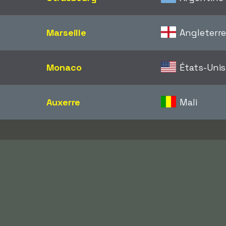
Marseille
Angleterr
Monaco
États-Unis
Auxerre
Mali