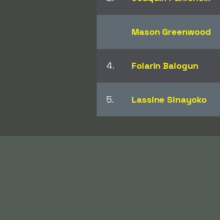
Mason Greenwood
4.
Folarin Balogun
5.
Lassine Sinayoko