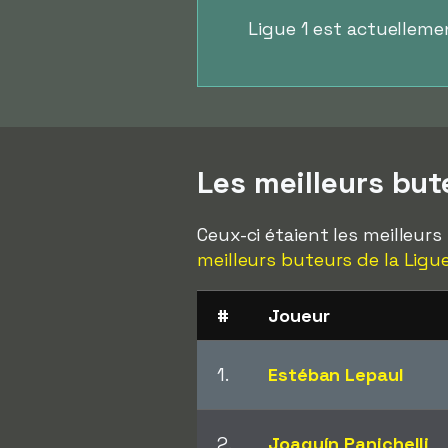
Ligue 1 est actuelleme
Les meilleurs but
Ceux-ci étaient les meilleurs
meilleurs buteurs de la Ligue
#
Joueur
1.
Estéban Lepaul
2.
Joaquín Panichelli