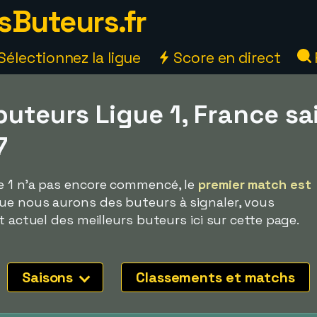
sButeurs.fr
Sélectionnez la ligue
Score en direct
buteurs Ligue 1, France sa
7
e 1 n'a pas encore commencé, le
premier match est
que nous aurons des buteurs à signaler, vous
t actuel des meilleurs buteurs ici sur cette page.
Saisons
Classements et matchs