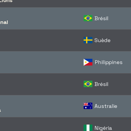
Lions
Brésil
onal
Suède
Philippines
Brésil
Australie
a
Nigéria