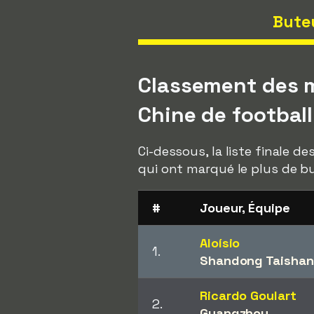
Bute
Classement des m
Chine de football
Ci-dessous, la liste finale 
qui ont marqué le plus de bu
#
Joueur, Équipe
Aloísio
1.
Shandong Taishan
Ricardo Goulart
2.
Guangzhou