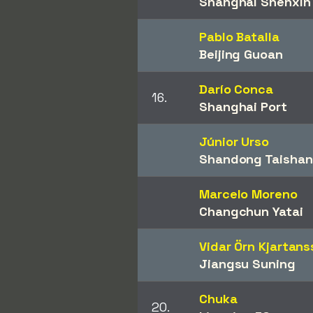
Shanghai Shenxin
Pablo Batalla
Beijing Guoan
Darío Conca
16.
Shanghai Port
Júnior Urso
Shandong Taishan
Marcelo Moreno
Changchun Yatai
Vidar Örn Kjartan
Jiangsu Suning
Chuka
20.