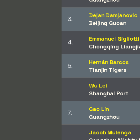
Dejan Damjanovic
3.
Beijing Guoan
Emmanuel Gigliotti
4.
Chongqing Liangji
Hernán Barcos
5.
Tianjin Tigers
Wu Lei
Shanghai Port
Gao Lin
7.
Guangzhou
Jacob Mulenga