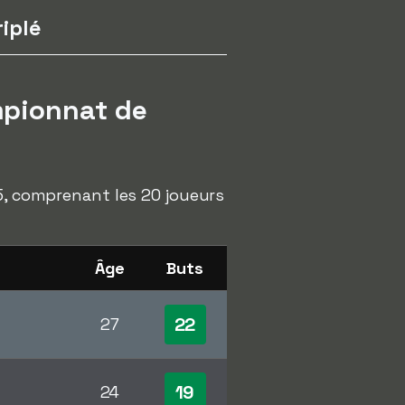
riplé
mpionnat de
15, comprenant les 20 joueurs
Âge
Buts
22
27
19
24