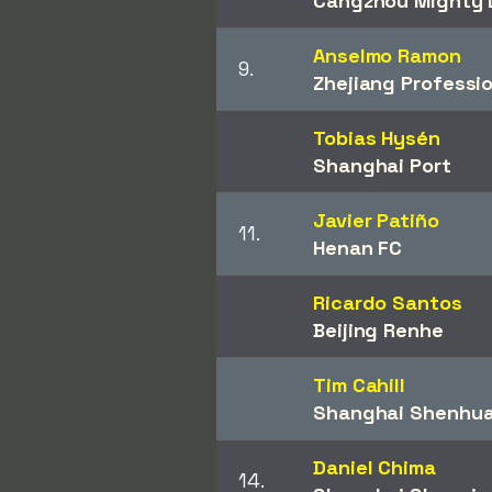
Cangzhou Mighty 
Anselmo Ramon
9.
Zhejiang Professi
Tobias Hysén
Shanghai Port
Javier Patiño
11.
Henan FC
Ricardo Santos
Beijing Renhe
Tim Cahill
Shanghai Shenhu
Daniel Chima
14.