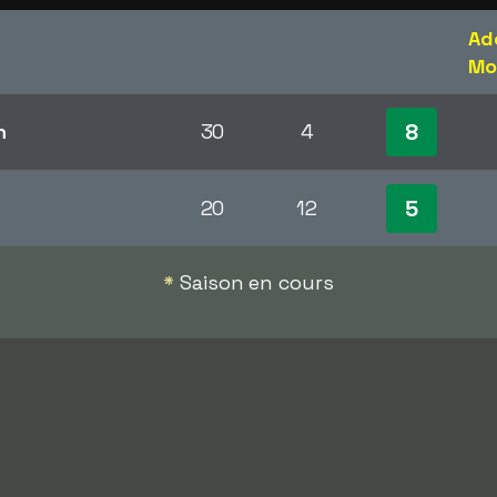
Ad
Mo
8
n
30
4
5
20
12
*
Saison en cours