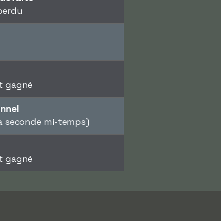
perdu
nt gagné
onnel
la seconde mi-temps)
nt gagné