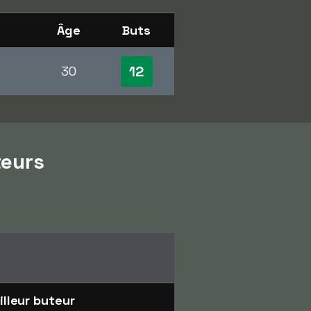
Âge
Buts
12
30
teurs
illeur buteur