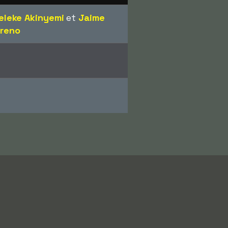
eleke Akinyemi
et
Jaime
reno