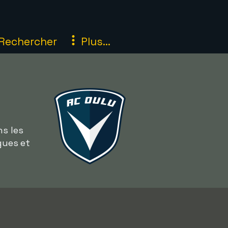
Rechercher
Plus...
ns les
gues et