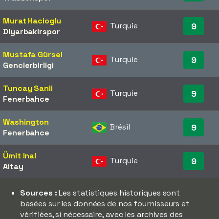
Murat Hacioglu
Turquie
9
Diyarbakirspor
Mustafa Gürsel
Turquie
9
Genclerbirligi
Tuncay Sanli
Turquie
9
Fenerbahce
Washington
Brésil
9
Fenerbahce
Ümit Inal
Turquie
9
Altay
Sources :
Les statistiques historiques sont
basées sur les données de nos fournisseurs et
vérifiées, si nécessaire, avec les archives des