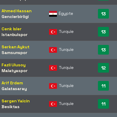
Ahmed Hassan
Égypte
13
Genclerbirligi
Cenk Isler
Turquie
13
Istanbulspor
Serkan Aykut
Turquie
13
Samsunspor
Fazli Ulusoy
Turquie
12
Malatyaspor
Arif Erdem
Turquie
11
Galatasaray
Sergen Yalcin
Turquie
11
Besiktas