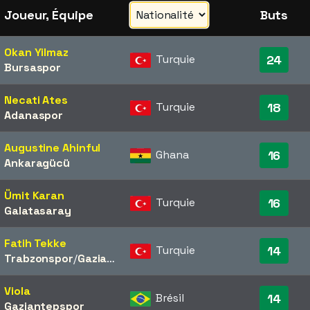
Joueur, Équipe
Buts
Okan Yilmaz
Turquie
24
Bursaspor
Necati Ates
Turquie
18
Adanaspor
Augustine Ahinful
Ghana
16
Ankaragücü
Ümit Karan
Turquie
16
Galatasaray
Fatih Tekke
Turquie
14
Trabzonspor
/​
Gaziantepspor
Viola
Brésil
14
Gaziantepspor