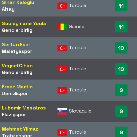
Sinan Kaloglu
Turquie
11
Altay
Souleymane Youla
Guinée
11
Genclerbirligi
Sertan Eser
Turquie
10
Malatyaspor
Veysel Cihan
Turquie
10
Genclerbirligi
Ersen Martin
Turquie
9
Denizlispor
Lubomir Meszáros
Slovaquie
9
Elazigspor
Mehmet Yilmaz
Turquie
9
Trabzonspor