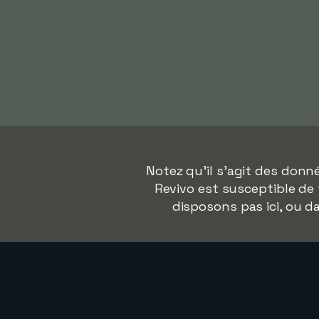
Notez qu'il s'agit des don
Revivo est susceptible de 
disposons pas ici, ou 