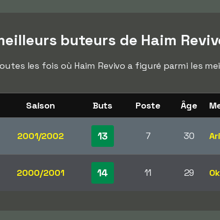
eilleurs buteurs de Haim Reviv
outes les fois où Haim Revivo a figuré parmi les me
Saison
Buts
Poste
Âge
Me
13
2001/2002
7
30
Ar
14
2000/2001
11
29
Ok