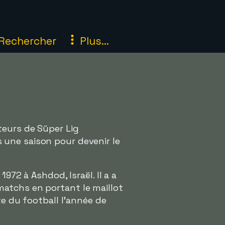
Rechercher
Plus...
teurs de Süper Lig
 une saison pour devenir le
 1972 à Ashdod, Israël. Il a a
7 matchs en portant le maillot
te du football l'année de