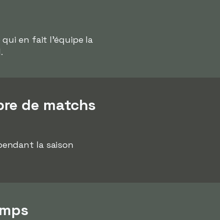
ui en fait l'équipe la
.
bre de matchs
endant la saison
emps