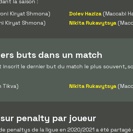
ant la saison :
roni Kiryat Shmona)
Dolev Haziza
(Maccabi Ha
ni Kiryat Shmona)
Nikita Rukavytsya
(Macc
iers buts dans un match
 inscrit le dernier but du match le plus souvent, s
 Tikva)
Nikita Rukavytsya
(Macc
 sur penalty par joueur
r de penaltys de la ligue en 2020/2021 a été partagé