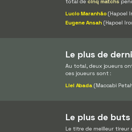
total de
cinq matchs
pend
Lucio Maranhão
(Hapoel I
Eugene Ansah
(Hapoel Iro
Le plus de dern
Au total, deux joueurs ont
ces joueurs sont :
Liel Abada
(Maccabi Petah
Le plus de buts
Le titre de meilleur tireu