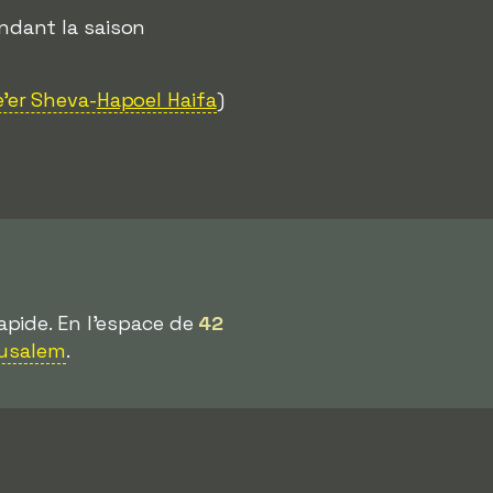
dant la saison
'er Sheva-
Hapoel Haifa
)
 rapide. En l'espace de
42
rusalem
.