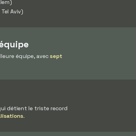
alem)
Tel Aviv)
 équipe
lleure équipe, avec
sept
qui détient le triste record
lisations
.