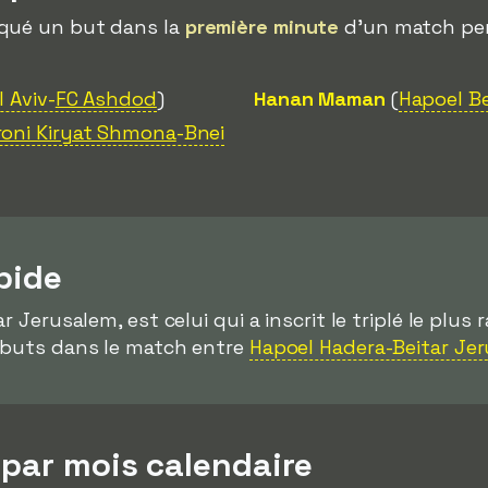
rqué un but dans la
première minute
d'un match pen
l Aviv-
FC Ashdod
)
Hanan Maman
(
Hapoel Be
roni Kiryat Shmona
-Bnei
apide
ar Jerusalem, est celui qui a inscrit le triplé le plus
is buts dans le match entre
Hapoel Hadera-Beitar Je
 par mois calendaire