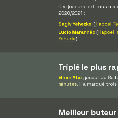
Ces joueurs ont tous ma
2020/2021 :
Sagiv Yehezkel
(
Hapoel Te
Lucio Maranhão
(
Hapoel I
Yehuda
)
Triplé le plus r
Eliran Atar
, joueur de Beit
minutes
, il a marqué tro
Meilleur buteur