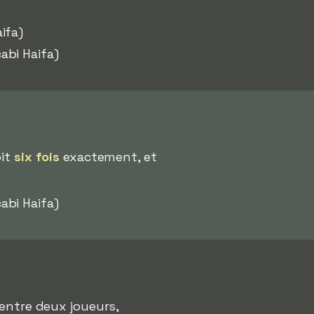
ifa)
abi Haifa)
oit
six fois
exactement, et
abi Haifa)
 entre deux joueurs,