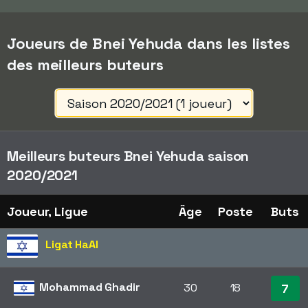
Joueurs de Bnei Yehuda dans les listes
des meilleurs buteurs
Meilleurs buteurs Bnei Yehuda saison
2020/2021
Joueur, Ligue
Âge
Poste
Buts
Ligat HaAl
Mohammad Ghadir
30
18
7