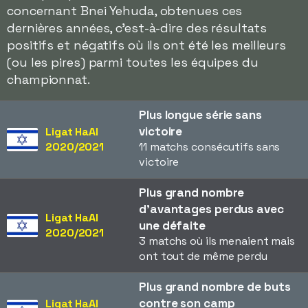
concernant Bnei Yehuda, obtenues ces
dernières années, c'est-à-dire des résultats
positifs et négatifs où ils ont été les meilleurs
(ou les pires) parmi toutes les équipes du
championnat.
Plus longue série sans
victoire
Ligat HaAl
2020/2021
11 matchs consécutifs sans
victoire
Plus grand nombre
d'avantages perdus avec
Ligat HaAl
une défaite
2020/2021
3 matchs où ils menaient mais
ont tout de même perdu
Plus grand nombre de buts
contre son camp
Ligat HaAl