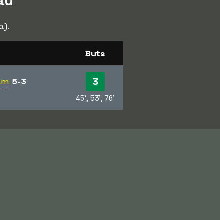
au
a).
Buts
3
ham
5-3
45', 53', 76'