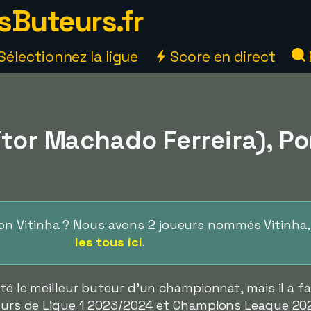
sButeurs.fr
Sélectionnez la ligue
Score en direct
ítor Machado Ferreira), Po
bon Vitinha ? Nous avons 2 joueurs nommés Vitinha
les tous ici
.
été le meilleur buteur d'un championnat, mais il a fa
uteurs de Ligue 1 2023/2024 et Champions League 20