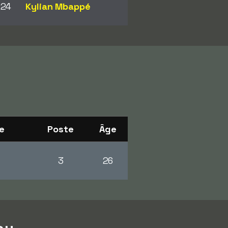
24
Kylian Mbappé
e
Poste
Âge
3
26