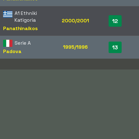
A1 Ethniki
Katigoria
2000/2001
12
Panathinaikos
Serie A
1995/1996
13
Padova