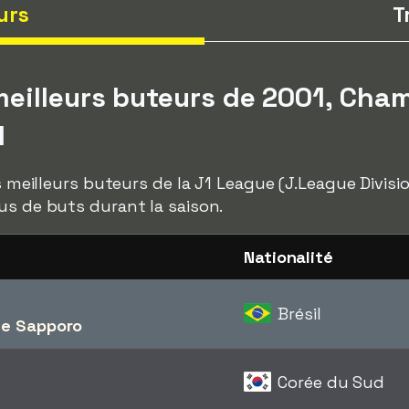
urs
T
eilleurs buteurs de 2001, Cha
l
es meilleurs buteurs de la J1 League (J.League Divis
us de buts durant la saison.
Nationalité
Brésil
le Sapporo
Corée du Sud