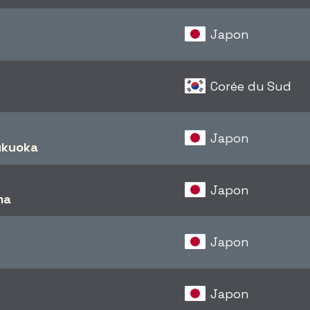
Japon
Corée du Sud
Japon
ukuoka
Japon
ma
Japon
Japon