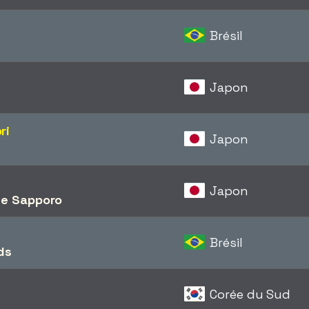
Brésil
Japon
ri
Japon
Japon
le Sapporo
Brésil
ds
Corée du Sud