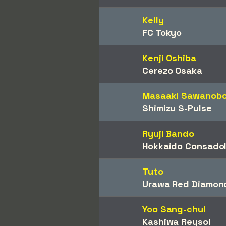
Kelly
FC Tokyo
Kenji Oshiba
Cerezo Osaka
Masaaki Sawanobo
Shimizu S-Pulse
Ryuji Bando
Hokkaido Consado
Tuto
Urawa Red Diamon
Yoo Sang-chul
Kashiwa Reysol