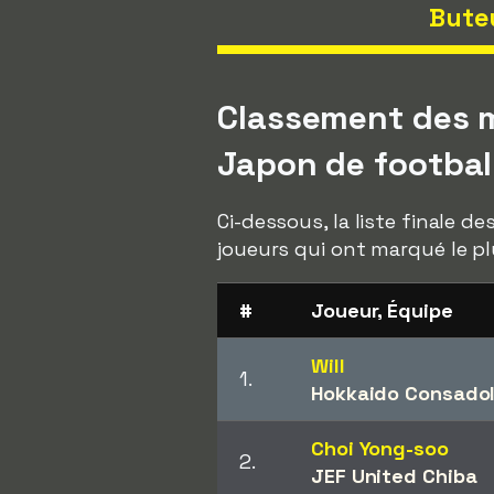
Bute
Classement des m
Japon de footbal
Ci-dessous, la liste finale d
joueurs qui ont marqué le pl
#
Joueur, Équipe
Will
1.
Hokkaido Consado
Choi Yong-soo
2.
JEF United Chiba