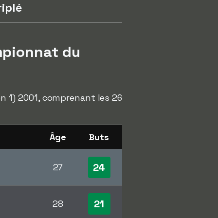
riplé
mpionnat du
ion 1) 2001, comprenant les 26
Âge
Buts
24
27
21
28