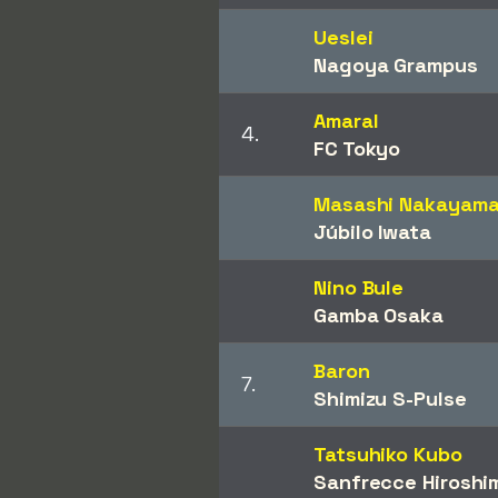
Ueslei
Nagoya Grampus
Amaral
4.
FC Tokyo
Masashi Nakayam
Júbilo Iwata
Nino Bule
Gamba Osaka
Baron
7.
Shimizu S-Pulse
Tatsuhiko Kubo
Sanfrecce Hiroshi