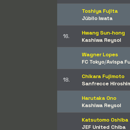
Toshiya Fujita
Júbilo Iwata
Hwang Sun-hong
16.
Kashiwa Reysol
Wagner Lopes
FC Tokyo
/​
Avispa F
Chikara Fujimoto
18.
Sanfrecce Hiroshi
Harutaka Ono
Kashiwa Reysol
Katsutomo Oshiba
JEF United Chiba