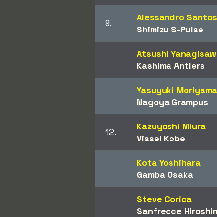
Alessandro Santo
9.
Shimizu S-Pulse
Atsushi Yanagisaw
Kashima Antlers
Yasuyuki Moriyam
Nagoya Grampus
Kazuyoshi Miura
12.
Vissel Kobe
Kota Yoshihara
Gamba Osaka
Steve Corica
Sanfrecce Hiroshi