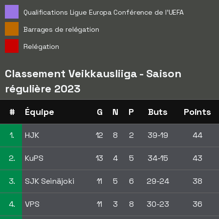
Qualifications Ligue Europa Conférence de l'UEFA
Barrages de relégation
Relégation
Classement Veikkausliiga - Saison
régulière 2023
#
Équipe
G
N
P
Buts
Points
1.
HJK
12
8
2
39-19
44
2.
KuPS
13
4
5
34-15
43
3.
SJK Seinäjoki
11
5
6
29-24
38
4.
VPS
11
3
8
30-23
36