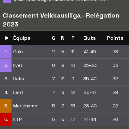
Classement Veikkausliiga - Relégation
2023
#
Équipe
G
N
P
Buts
Points
1.
Oulu
11
5
11
41-45
38
2.
Ilves
8
9
10
35-33
33
3.
Haka
7
11
9
35-42
32
4.
Lahti
7
8
12
26-41
29
5.
Mariehamn
5
7
15
28-40
22
6.
KTP
5
5
17
21-44
20