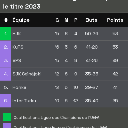
le titre 2023
#
Équipe
G
N
P
Buts
Points
1.
HJK
15
8
4
50-26
53
2.
KuPS
16
5
6
41-20
53
3.
VPS
15
4
8
41-26
49
4.
SJK Seinäjoki
12
6
9
35-33
42
5.
Honka
12
5
10
29-27
41
6.
Inter Turku
10
5
12
35-40
35
Qualifications Ligue des Champions de l'UEFA
Qualifications Ligue Europa Conférence de l'UEFA