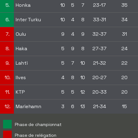
5.
Honka
10
5
7
23-17
35
6.
Inter Turku
10
4
8
33-31
34
7.
Oulu
9
4
9
32-37
31
8.
Haka
5
9
8
27-37
24
9.
Lahti
5
7
10
21-32
22
10.
Ilves
4
8
10
20-27
20
11.
KTP
5
5
12
20-33
20
12.
Mariehamn
3
6
13
21-34
15
Phase de championnat
Phase de relégation