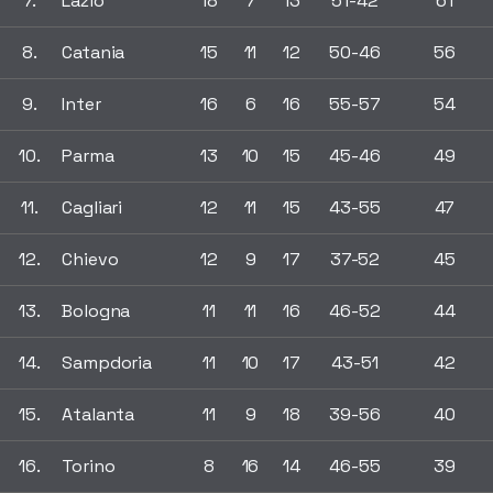
7.
Lazio
18
7
13
51-42
61
8.
Catania
15
11
12
50-46
56
9.
Inter
16
6
16
55-57
54
10.
Parma
13
10
15
45-46
49
11.
Cagliari
12
11
15
43-55
47
12.
Chievo
12
9
17
37-52
45
13.
Bologna
11
11
16
46-52
44
14.
Sampdoria
11
10
17
43-51
42
15.
Atalanta
11
9
18
39-56
40
16.
Torino
8
16
14
46-55
39