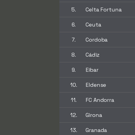
5.
Celta Fortuna
6.
Ceuta
7.
Cordoba
8.
Cádiz
9.
Eibar
10.
Eldense
11.
FC Andorra
12.
Girona
13.
Granada