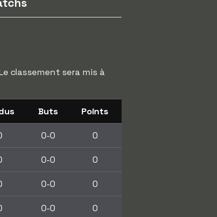
tchs
 Le classement sera mis à
dus
Buts
Points
0
0-0
0
0
0-0
0
0
0-0
0
0
0-0
0