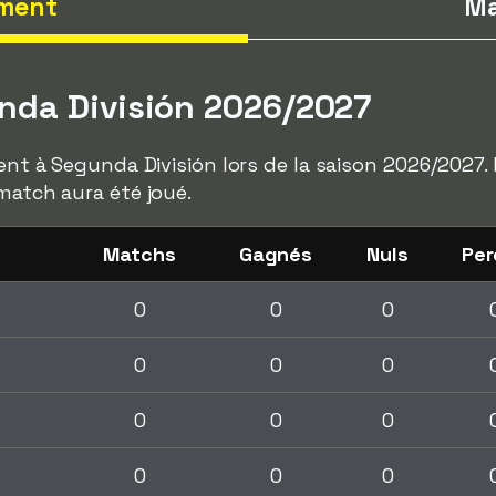
ment
Ma
nda División 2026/2027
pent à Segunda División lors de la saison 2026/2027.
 match aura été joué.
Matchs
Gagnés
Nuls
Per
0
0
0
0
0
0
0
0
0
0
0
0