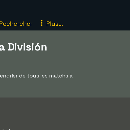
Rechercher
Plus...
 División
lendrier de tous les matchs à