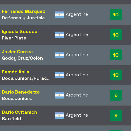
Fernando Márquez
Argentine
10
Defensa y Justicia
Ignacio Scocco
Argentine
10
River Plate
Javier Correa
Argentine
10
Godoy Cruz
/​
Colón
Ramón Ábila
Argentine
10
Boca Juniors
/​
Huracán
Dario Benedetto
Argentine
9
Boca Juniors
Dario Cvitanich
Argentine
9
Banfield