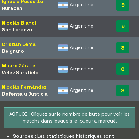
Ignacio Pussetto
Argentine
9
Huracán
Nicolás Blandi
Argentine
9
San Lorenzo
Cristian Lema
Argentine
8
Belgrano
Mauro Zárate
Argentine
8
Vélez Sarsfield
Nicolás Fernández
Argentine
8
Defensa y Justicia
ASTUCE ! Cliquez sur le nombre de buts pour voir les
matchs dans lesquels le joueur a marqué.
Sources :
Les statistiques historiques sont