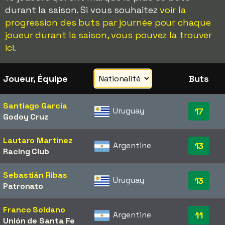
durant la saison. Si vous souhaitez
voir la
progression des buts par journée pour chaque
joueur durant la saison, vous pouvez la trouver
ici
.
Joueur, Équipe
Buts
Santiago García
Uruguay
17
Godoy Cruz
Lautaro Martínez
Argentine
13
Racing Club
Sebastián Ribas
Uruguay
13
Patronato
Franco Soldano
Argentine
11
Unión de Santa Fe