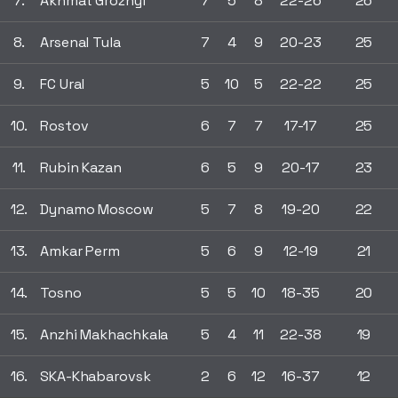
7.
Akhmat Groznyi
7
5
8
22-26
26
8.
Arsenal Tula
7
4
9
20-23
25
9.
FC Ural
5
10
5
22-22
25
10.
Rostov
6
7
7
17-17
25
11.
Rubin Kazan
6
5
9
20-17
23
12.
Dynamo Moscow
5
7
8
19-20
22
13.
Amkar Perm
5
6
9
12-19
21
14.
Tosno
5
5
10
18-35
20
15.
Anzhi Makhachkala
5
4
11
22-38
19
16.
SKA-Khabarovsk
2
6
12
16-37
12