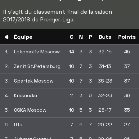
Il s'agit du classement final de la saison
2017/2018 de Premjer-Liga.
#
Équipe
G
N
P
Buts
Points
1.
Lokomotiv Moscow
14
3
3
32-15
45
2.
Zenit St.Petersburg
10
7
3
31-13
37
3.
Spartak Moscow
10
7
3
36-23
37
4.
Krasnodar
11
3
6
32-23
36
5.
CSKA Moscow
10
5
5
28-17
35
6.
Ufa
7
6
7
20-22
27