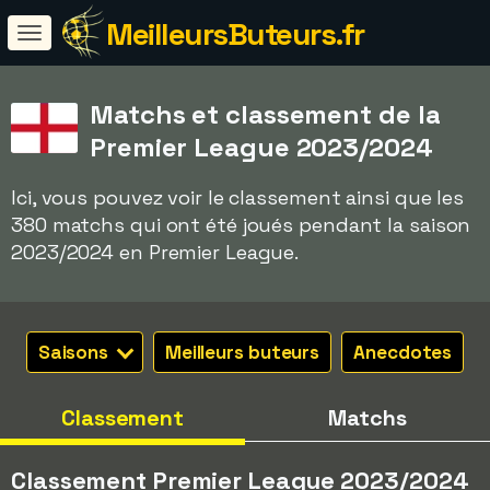
MeilleursButeurs.fr
Matchs et classement de la
Premier League 2023/2024
Ici, vous pouvez voir le classement ainsi que les
380 matchs qui ont été joués pendant la saison
2023/2024 en Premier League.
Saisons
Meilleurs buteurs
Anecdotes
Classement
Matchs
Classement Premier League 2023/2024