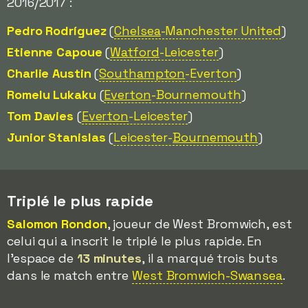
2016/2017 :
Pedro Rodríguez
(
Chelsea
-Manchester United
)
Etienne Capoue
(
Watford
-Leicester
)
Charlie Austin
(
Southampton
-Everton
)
Romelu Lukaku
(
Everton
-Bournemouth
)
Tom Davies
(
Everton
-Leicester
)
Junior Stanislas
(
Leicester-
Bournemouth
)
Triplé le plus rapide
Salomon Rondon
, joueur de West Bromwich, est
celui qui a inscrit le triplé le plus rapide. En
l'espace de
13 minutes
, il a marqué trois buts
dans le match entre
West Bromwich-Swansea
.