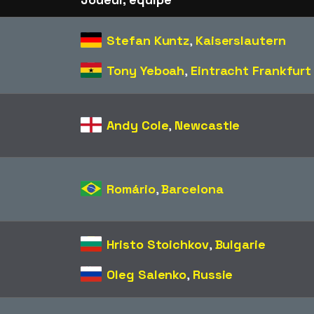
Stefan Kuntz
,
Kaiserslautern
Tony Yeboah
,
Eintracht Frankfurt
Andy Cole
,
Newcastle
Romário
,
Barcelona
Hristo Stoichkov
,
Bulgarie
Oleg Salenko
,
Russie