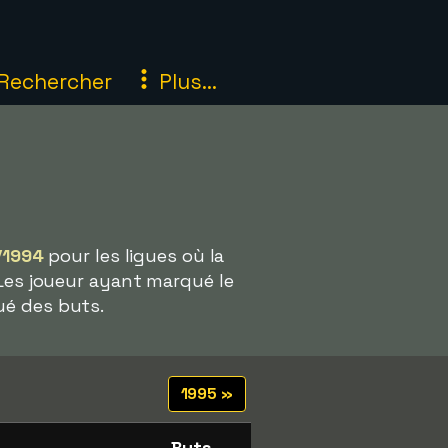
Rechercher
Plus...
/1994
pour les ligues où la
 Les joueur ayant marqué le
é des buts.
1995 »
Buts