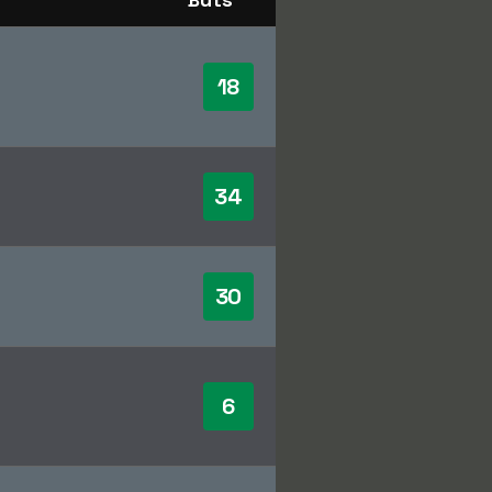
18
34
30
6