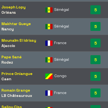
Joseph Lopy
Sénégal
5
Orléans
Makhtar Gueye
Sénégal
5
Nancy
Mounaïm El Idrissy
France
5
Ajaccio
Pape Sané
Sénégal
5
Rodez
Prince Oniangue
Congo
5
Caen
Romain Grange
France
5
LB Châteauroux
Saliou Ciss