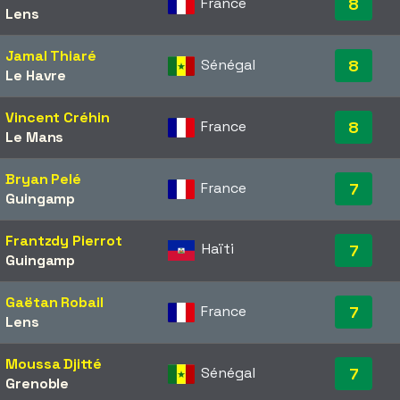
France
8
Lens
Jamal Thiaré
Sénégal
8
Le Havre
Vincent Créhin
France
8
Le Mans
Bryan Pelé
France
7
Guingamp
Frantzdy Pierrot
Haïti
7
Guingamp
Gaëtan Robail
France
7
Lens
Moussa Djitté
Sénégal
7
Grenoble