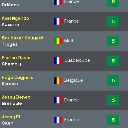
France
5
Orléans
Axel Ngando
France
5
Auxerre
Boubakar Kouyaté
Mali
5
Troyes
Florian David
Guadeloupe
5
Chambly
Hugo Cuypers
Belgique
5
Ajaccio
Jessy Benet
France
5
Grenoble
Jessy Pi
France
5
Caen