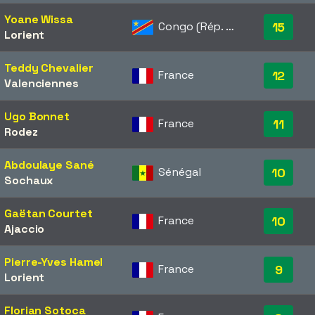
Yoane Wissa
Congo (Rép. dém.)
15
Lorient
Teddy Chevalier
France
12
Valenciennes
Ugo Bonnet
France
11
Rodez
Abdoulaye Sané
Sénégal
10
Sochaux
Gaëtan Courtet
France
10
Ajaccio
Pierre-Yves Hamel
France
9
Lorient
Florian Sotoca