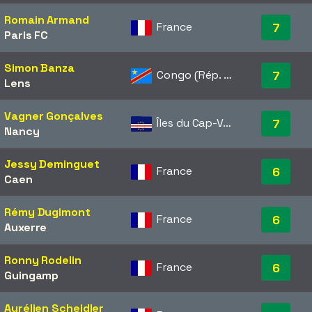
Romain Armand
France
7
Paris FC
Simon Banza
Congo (Rép. dém.)
7
Lens
Vagner Gonçalves
Îles du Cap-Vert
7
Nancy
Jessy Deminguet
France
6
Caen
Rémy Dugimont
France
6
Auxerre
Ronny Rodelin
France
6
Guingamp
Aurélien Scheidler